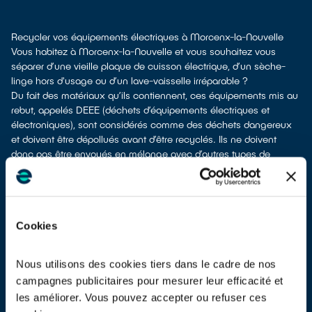
Recycler vos équipements électriques à Morcenx-la-Nouvelle
Vous habitez à Morcenx-la-Nouvelle et vous souhaitez vous
séparer d’une vieille plaque de cuisson électrique, d’un sèche-
linge hors d'usage ou d’un lave-vaisselle irréparable ?
Du fait des matériaux qu’ils contiennent, ces équipements mis au
rebut, appelés DEEE (déchets d’équipements électriques et
électroniques), sont considérés comme des déchets dangereux
et doivent être dépollués avant d’être recyclés. Ils ne doivent
donc pas être envoyés en mélange avec d’autres types de
déchets tels que les emballages ménagers ou les déchets non
recyclables ! Leur dépollution et leur recyclage serait alors
impossible.
À Morcenx-la-Nouvelle, vous bénéficiez de plusieurs solutions de
Cookies
collecte pour vous défaire de vos anciens appareils électriques et
électroniques.
Différents choix s'offrent à vous :
Nous utilisons des cookies tiers dans le cadre de nos
don à un réseau solidaire
si votre équipement est encore
campagnes publicitaires pour mesurer leur efficacité et
utilisable ou réparable
les améliorer. Vous pouvez accepter ou refuser ces
dépôt en déchetterie