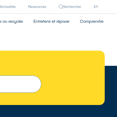
Actualités
Ressources
Rechercher
EN
 ou recycler
Entretenir et réparer
Comprendre
TROUVER