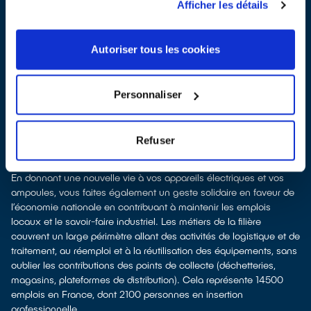
Recycler, c’est économiser les ressources et réduire l’impact
Afficher les détails
environnemental
La fabrication d’équipements électriques neufs est génératrice de
pollution et consommatrice de ressources naturelles. Donner
Autoriser tous les cookies
votre électroménager permet d’éviter la fabrication de nouveaux
produits en alimentant le marché de la seconde main. Le
recyclage permet d'éviter l'extraction de matières premières
Personnaliser
brutes, leur transformation et leur transport, en utilisant à la place
des matières recyclées, ce qui génère moins de pollution et
préserve nos ressources naturelles. Donner et recycler c'est
Refuser
protéger l'environnement.
Recycler c’est favoriser les emplois
En donnant une nouvelle vie à vos appareils électriques et vos
ampoules, vous faites également un geste solidaire en faveur de
l’économie nationale en contribuant à maintenir les emplois
locaux et le savoir-faire industriel. Les métiers de la filière
couvrent un large périmètre allant des activités de logistique et de
traitement, au réemploi et à la réutilisation des équipements, sans
oublier les contributions des points de collecte (déchetteries,
magasins, plateformes de distribution). Cela représente 14500
emplois en France, dont 2100 personnes en insertion
professionnelle.