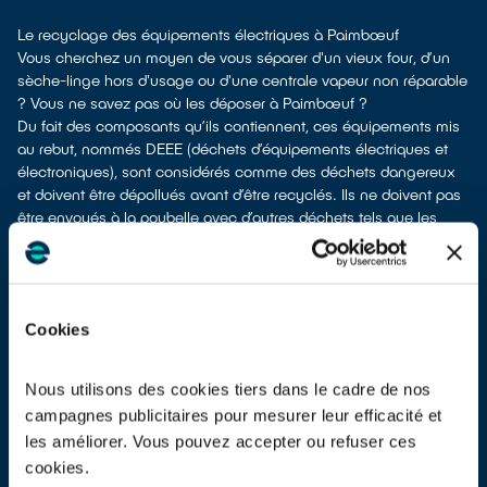
Le recyclage des équipements électriques à Paimbœuf
Vous cherchez un moyen de vous séparer d'un vieux four, d’un
sèche-linge hors d'usage ou d'une centrale vapeur non réparable
? Vous ne savez pas où les déposer à Paimbœuf ?
Du fait des composants qu’ils contiennent, ces équipements mis
au rebut, nommés DEEE (déchets d’équipements électriques et
électroniques), sont considérés comme des déchets dangereux
et doivent être dépollués avant d’être recyclés. Ils ne doivent pas
être envoyés à la poubelle avec d’autres déchets tels que les
emballages ménagers, le mobilier usagé, les ordures
ménagères,... ! Leur dépollution et leur recyclage serait alors
impossible.
À Paimbœuf, différents moyens permettent de vous defaire de
Cookies
vos vieux appareils électriques.
Différents choix s'offrent à vous :
don à un réseau solidaire
si votre équipement est en état de
Nous utilisons des cookies tiers dans le cadre de nos
marche ou réparable
campagnes publicitaires pour mesurer leur efficacité et
dépôt en déchetterie
les améliorer. Vous pouvez accepter ou refuser ces
reprise à la livraison
si vous vous faites livrer un équipement de
cookies.
même type neuf