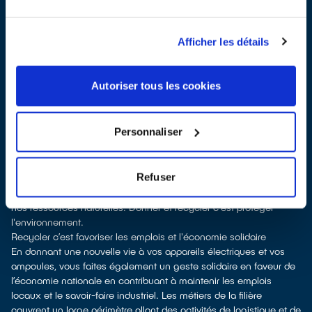
reprise en magasin
parfois même sans achat selon les points de
vente
Les points de collecte de Paimbœuf, partenaires d'
ecosystem
,
Afficher les détails
nous remettent ensuite les appareils collectés afin que nous
prenions en charge leur dépollution et leur recyclage.
Recycler, c’est économiser les ressources et réduire l’impact
Autoriser tous les cookies
environnemental
La production d’appareils électriques neufs est émettrice de
pollution et consommatrice de ressources naturelles. Donner son
Personnaliser
appareil permet d’éviter la production de nouveaux produits en
alimentant le marché de la seconde main. Le recyclage permet
d'éviter l'extraction de matières premières brutes, leur
Refuser
transformation et leur transport, en utilisant à la place des
matières recyclées, ce qui génère moins de pollution et préserve
nos ressources naturelles. Donner et recycler c'est protéger
l'environnement.
Recycler c’est favoriser les emplois et l'économie solidaire
En donnant une nouvelle vie à vos appareils électriques et vos
ampoules, vous faites également un geste solidaire en faveur de
l’économie nationale en contribuant à maintenir les emplois
locaux et le savoir-faire industriel. Les métiers de la filière
couvrent un large périmètre allant des activités de logistique et de