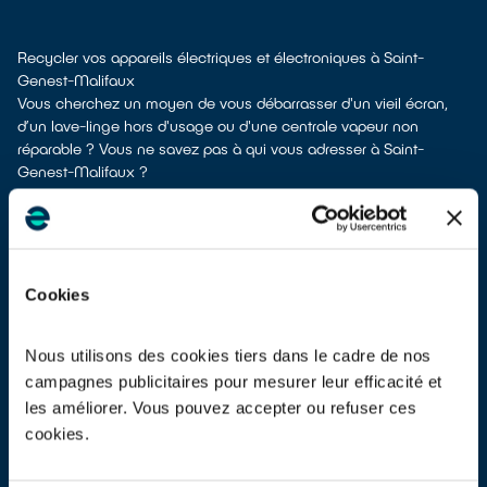
Recycler vos appareils électriques et électroniques à Saint-
Genest-Malifaux
Vous cherchez un moyen de vous débarrasser d'un vieil écran,
d’un lave-linge hors d'usage ou d'une centrale vapeur non
réparable ? Vous ne savez pas à qui vous adresser à Saint-
Genest-Malifaux ?
Ces appareils se composent d'éléments polluants, il est donc
primordial de ne pas les jeter en mélange avec les ordures
ménagères Cela rendrait irréalisable leur dépollution et leur
recyclage.
À Saint-Genest-Malifaux, différents moyens existent pour vous
Cookies
defaire de vos vieux appareils électriques.
Différentes options s'offrent à vous :
les donner à un réseau solidaire
si votre appareil est en état de
Nous utilisons des cookies tiers dans le cadre de nos
marche ou réparable
campagnes publicitaires pour mesurer leur efficacité et
les déposer en déchetterie
les améliorer. Vous pouvez accepter ou refuser ces
les faire
reprendre à la livraison
d’un appareil électrique neuf
cookies.
les
faire reprendre en magasin
(reprise « 1 pour 1 » voire « 1 pour
0 » dans certains points de vente)