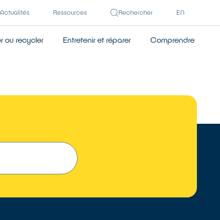
Actualités
Ressources
Rechercher
EN
 ou recycler
Entretenir et réparer
Comprendre
TROUVER