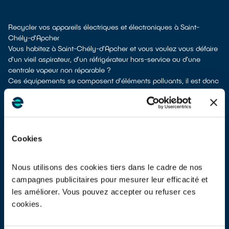
Recycler vos appareils électriques et électroniques à Saint-
Chély-d'Apcher
Vous habitez à Saint-Chély-d'Apcher et vous voulez vous défaire
d'un vieil aspirateur, d’un réfrigérateur hors-service ou d'une
centrale vapeur non réparable ?
Ces équipements se composent d'éléments polluants, il est donc
primordial de mettre vos déchets électriques dans les endroits
appropriés pour pouvoir les dépolluer et les recycler.
À Saint-Chély-d'Apcher, vous bénéficiez de plusieurs solutions de
recyclage pour vous débarrasser de vos vieux appareils
électriques et électroniques.
Cookies
Différents choix s'offrent à vous :
don à une association
si votre équipement est fonctionnel ou
réparable
Nous utilisons des cookies tiers dans le cadre de nos
dépôt en déchetterie
campagnes publicitaires pour mesurer leur efficacité et
reprise à la livraison
si vous vous faites livrer un équipement
les améliorer. Vous pouvez accepter ou refuser ces
équivalent
cookies.
dépôt en magasin
parfois même sans achat selon la surface de
vente