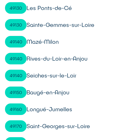
Les Ponts-de-Cé
49130
Sainte-Gemmes-sur-Loire
49130
Mazé-Milon
49140
Rives-du-Loir-en-Anjou
49140
Seiches-sur-le-Loir
49140
Baugé-en-Anjou
49150
Longué-Jumelles
49160
Saint-Georges-sur-Loire
49170