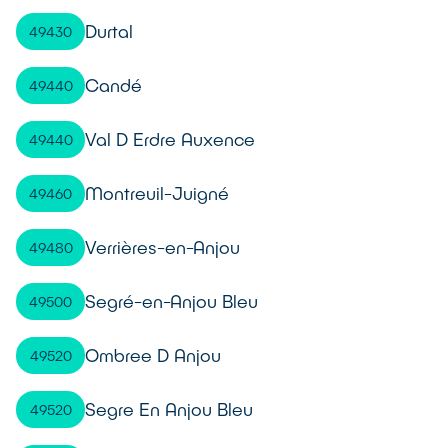
Durtal
49430
Candé
49440
Val D Erdre Auxence
49440
Montreuil-Juigné
49460
Verrières-en-Anjou
49480
Segré-en-Anjou Bleu
49500
Ombree D Anjou
49520
Segre En Anjou Bleu
49520