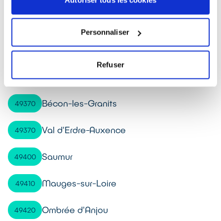
Les Hauts-d'Anjou
49330
Personnaliser
Trémentines
49340
Refuser
Maulévrier
49360
Bécon-les-Granits
49370
Val d'Erdre-Auxence
49370
Saumur
49400
Mauges-sur-Loire
49410
Ombrée d'Anjou
49420