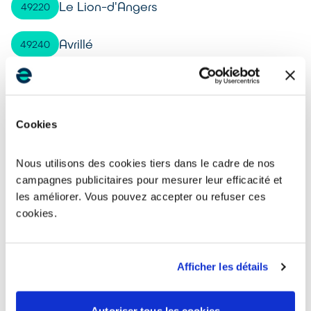
Le Lion-d'Angers
49220
Avrillé
49240
Beaufort-en-Anjou
49250
Montreuil-Bellay
49260
Cookies
La Séguinière
49280
Nous utilisons des cookies tiers dans le cadre de nos
campagnes publicitaires pour mesurer leur efficacité et
La Tessoualle
49280
les améliorer. Vous pouvez accepter ou refuser ces
cookies.
Chalonnes-sur-Loire
49290
Afficher les détails
Cholet
49300
Brissac Loire Aubance
49320
Autoriser tous les cookies