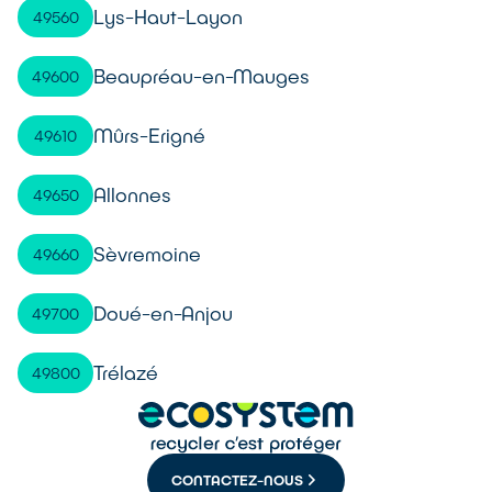
Lys-Haut-Layon
49560
Beaupréau-en-Mauges
49600
Mûrs-Erigné
49610
Allonnes
49650
Sèvremoine
49660
Doué-en-Anjou
49700
Trélazé
49800
CONTACTEZ-NOUS