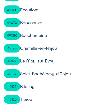
Écouflant
49000
Beaucouzé
49070
Bouchemaine
49080
Chemillé-en-Anjou
49120
Le May-sur-Èvre
49122
Saint-Barthélemy-d'Anjou
49124
Briollay
49125
Tiercé
49125