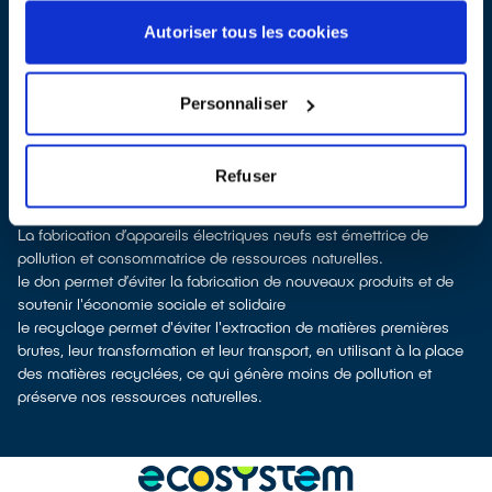
les déposer en déchetterie
les faire
reprendre à la livraison
d’un nouvel appareil électrique
Autoriser tous les cookies
les
faire reprendre en magasin
(reprise avec ou sans condition
d'achat selon la surface de vente)
À Montreuil-Bellay, les points de collecte, partenaires de notre
Personnaliser
éco-organisme
ecosystem
, nous remettent ensuite les
équipements collectés afin que nous prenions en charge leur
dépollution et leur recyclage.
Refuser
Recycler, c’est économiser les ressources et réduire l’impact
environnemental
La fabrication d’appareils électriques neufs est émettrice de
pollution et consommatrice de ressources naturelles.
le don permet d’éviter la fabrication de nouveaux produits et de
soutenir l'économie sociale et solidaire
le recyclage permet d'éviter l'extraction de matières premières
brutes, leur transformation et leur transport, en utilisant à la place
des matières recyclées, ce qui génère moins de pollution et
préserve nos ressources naturelles.