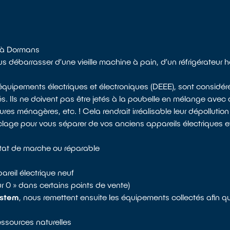
s à Dormans
ébarrasser d’une vieille machine à pain, d’un réfrigérateur hor
d’équipements électriques et électroniques (DEEE), sont consi
s. Ils ne doivent pas être jetés à la poubelle en mélange avec 
es ménagères, etc. ! Cela rendrait irréalisable leur dépollution 
clage pour vous séparer de vos anciens appareils électriques e
état de marche ou réparable
areil électrique neuf
our 0 » dans certains points de vente)
stem
, nous remettent ensuite les équipements collectés afin q
ressources naturelles