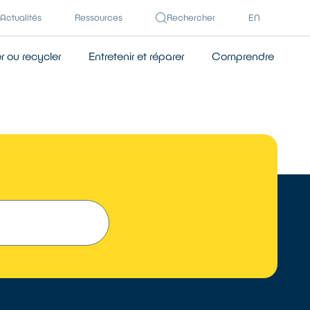
Actualités
Ressources
Rechercher
EN
 ou recycler
Entretenir et réparer
Comprendre
TROUVER