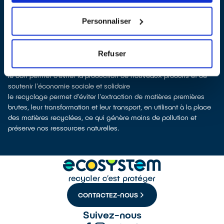
organisme
ecosystem
, nous remettent ensuite les appareils
collectés afin que nous prenions en charge leur dépollution et
Personnaliser
leur recyclage.
Recycler, c’est économiser les ressources et réduire l’impact
environnemental
Refuser
La production d’appareils électriques neufs est émettrice de
pollution et consommatrice de ressources naturelles.
le don permet d’éviter la production de nouveaux produits et de
soutenir l'économie sociale et solidaire
le recyclage permet d'éviter l'extraction de matières premières
brutes, leur transformation et leur transport, en utilisant à la place
des matières recyclées, ce qui génère moins de pollution et
préserve nos ressources naturelles.
CONTACTEZ-NOUS
Suivez-nous