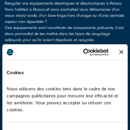
Recycler vos équipements électriques et électroniques à Acoua
Vous habitez à Acoua et vous souhaitez vous débarrasser d'un
vieux micro-onde, d’un lave-linge hors d'usage ou d'une centrale
vapeur non réparable ?
Ces équipements sont constitués de composants polluants, il est
donc primordial de les mettre dans les bacs de recyclage
adéquats pour qu'ils soient dépollués et recyclés.
À Acoua, vous bénéficiez de différents points de recyclage pour
vous séparer de vos vieux équipements électriques et
électroniques.
Différents choix s'offrent à vous :
don à une association
si votre équipement est fonctionnel ou
Cookies
réparable
apport en déchetterie
reprise à la livraison
si vous vous faites livrer un équipement de
Nous utilisons des cookies tiers dans le cadre de nos
même type neuf
campagnes publicitaires pour mesurer leur efficacité et
apport en magasin
parfois même sans condition d’achat selon
les améliorer. Vous pouvez accepter ou refuser ces
les points de vente
cookies.
Les points de collecte de Acoua, partenaires de notre éco-
organisme
ecosystem
, nous remettent ensuite les appareils
collectés afin que nous prenions en charge leur dépollution et