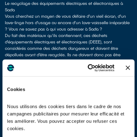
Le recyclage des équipements électriques et électroniques à
Sada
Vous cherchez un moyen de vous défaire d'un vieil écran, d’un
lave-linge hors d'usage ou encore d’un lave-vaisselle irréparable
? Vous ne savez pas à qui vous adresser à Sada ?
Du fait des matériaux qu’ils contiennent, ces déchets
d’équipements électriques et électroniques (DEEE), sont
considérés comme des déchets dangereux et doivent être
dépollués avant d’être recyclés. Ils ne doivent donc pas être
envoyés à la poubelle en mélange avec d’autres déchets tels que
les emballages ménagers ou les déchets non recyclables ! Cela
rendrait irréalisable leur dépollution et leur recyclage.
À Sada, différentes solutions permettent de vous séparer de vos
vieux appareils électriques.
Cookies
Différents choix s'offrent à vous :
don à une association
si votre équipement est en état de
marche ou réparable
Nous utilisons des cookies tiers dans le cadre de nos
apport en déchetterie
campagnes publicitaires pour mesurer leur efficacité et
reprise à la livraison
si vous vous faites livrer un équipement de
les améliorer. Vous pouvez accepter ou refuser ces
même type
cookies.
reprise en magasin
parfois même sans condition d’achat selon la