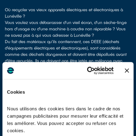
Où recycler vos vieux appareils électriques et électroniques à
Lunéville ?
Vous voulez vous débarrasser d'un vieil écran, d’un sèche-linge
hors d'usage ou d'une machine à coudre non réparable ? Vous
ne savez pas à qui vous adresser à Lunéville ?
Du fait des matériaux qu’ils contiennent, ces DEEE (déchets
d’équipements électriques et électroniques), sont considérés
comme des déchets dangereux et doivent être dépollués avant
d’être recyclés. Ils ne doivent pas être jetés en mélange avec
d’autres types de déchets tels que les emballages ménagers, le
mobilier usagé, les ordures ménagères, etc. ! Cela rendrait
impossible leur dépollution et leur recyclage.
À Lunéville, vous bénéficiez de plusieurs solutions de recyclage
Cookies
pour vous séparer de vos vieux appareils électriques et
électroniques.
Différents choix s'offrent à vous :
Nous utilisons des cookies tiers dans le cadre de nos
don à un réseau solidaire
si votre appareil est fonctionnel ou
campagnes publicitaires pour mesurer leur efficacité et
réparable
les améliorer. Vous pouvez accepter ou refuser ces
apport en déchetterie
cookies.
reprise à la livraison
si vous vous faites livrer un équipement de