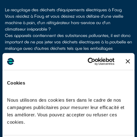
Le recyclage des déchets d’équipements électriques à Foug
Vous résidez à Foug et vous désirez vous défaire d’une vieille
machine à pain, d’un réfrigérateur hors-service ou d’un
climatiseur irréparable ?
Ces appareils contiennent des substances polluantes, il est donc
important de ne pas jeter vos déchets électriques à la poubelle en
mélange avec d’autres déchets tels que les emballages
ménagers, le mobilier usagé, les ordures ménagères, etc. Cela
rendrait impossible leur dépollution et leur recyclage.
À Foug, différentes solutions permettent de vous defaire de vos
appareils électriques usagés.
Différents choix s'offrent à vous :
Cookies
don à une association caricative
si votre équipement est
fonctionnel ou réparable
dépôt en déchetterie
Nous utilisons des cookies tiers dans le cadre de nos
reprise à la livraison
si vous vous faites livrer un appareil de
campagnes publicitaires pour mesurer leur efficacité et
même type neuf
les améliorer. Vous pouvez accepter ou refuser ces
reprise en magasin
parfois même sans condition d’achat selon la
cookies.
surface de vente
Les points de collecte de Foug, partenaires de notre éco-