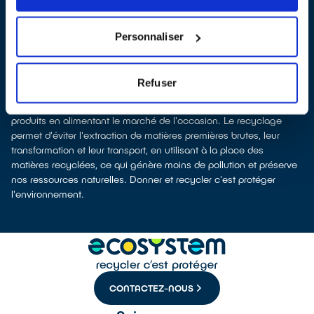
organisme
ecosystem
, nous remettent ensuite les équipements
collectés afin que nous prenions en charge leur dépollution et
leur recyclage.
Personnaliser
Recycler, c’est économiser les ressources et réduire l’impact
environnemental
La fabrication d’appareils électriques neufs est génératrice de
Refuser
pollution et consommatrice de ressources naturelles. Donner
votre électroménager permet d’éviter la production de nouveaux
produits en alimentant le marché de l'occasion. Le recyclage
permet d'éviter l'extraction de matières premières brutes, leur
transformation et leur transport, en utilisant à la place des
matières recyclées, ce qui génère moins de pollution et préserve
nos ressources naturelles. Donner et recycler c'est protéger
l'environnement.
CONTACTEZ-NOUS