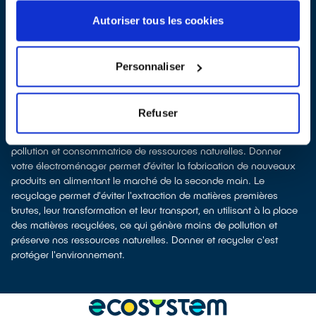
appareil
les
déposer en magasin
(reprise « 1 pour 1 » voire « 1 pour 0 »
Autoriser tous les cookies
dans certains points de vente)
À Créhange, les points de collecte, partenaires de notre éco-
organisme
ecosystem
, nous remettent ensuite les équipements
Personnaliser
collectés afin que nous prenions en charge leur dépollution et
leur recyclage.
Recycler, c’est économiser les ressources et réduire l’impact
Refuser
environnemental
La fabrication d’équipements électriques neufs est émettrice de
pollution et consommatrice de ressources naturelles. Donner
votre électroménager permet d’éviter la fabrication de nouveaux
produits en alimentant le marché de la seconde main. Le
recyclage permet d'éviter l'extraction de matières premières
brutes, leur transformation et leur transport, en utilisant à la place
des matières recyclées, ce qui génère moins de pollution et
préserve nos ressources naturelles. Donner et recycler c'est
protéger l'environnement.