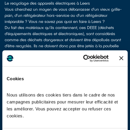
Le recyclage des appareils électriques à Leers
Vous cherchez un moyen de vous débarrasser d'un vieux grille-
pain, d’un réfrigérateur hors-service ou d’un réfrigérateur
irréparable ? Vous ne savez pas quoi en faire à Leers ?
Du fait des matériaux qu’ils contiennent, ces DEEE (déchets
d’équipements électriques et électroniques), sont considérés
comme des déchets dangereux et doivent être dépollués avant
d’être recyclés. Ils ne doivent donc pas être jetés à la poubelle
avec d’autres déchets tels que les emballages ménagers, le
mobilier usagé, les ordures ménagères, etc. ! Cela rendrait
impossible leur dépollution et leur recyclage.
À Leers, vous bénéficiez de différents points de recyclage pour
vous séparer de vos vieux appareils électriques et électroniques.
Cookies
Différents choix s'offrent à vous :
en faire don à une association
si votre équipement est en état
de marche ou réparable
Nous utilisons des cookies tiers dans le cadre de nos
les déposer en déchetterie
campagnes publicitaires pour mesurer leur efficacité et
les faire
reprendre au moment de la livraison
d’un nouvel
les améliorer. Vous pouvez accepter ou refuser ces
appareil
cookies.
les
faire reprendre en magasin
(reprise « 1 pour 1 » voire « 1 pour
0 » dans certains points de vente)