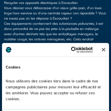
Recycler vos appareils électriques à Escaudain
Vous désirez vous débarrasser d'un vieux grille-pain, d’un lave-
linge hors-service ou d'une centrale vapeur non réparable ? Vous
ne savez pas où les déposer à Escaudain ?
Ces équipements contiennent des substances polluantes, il est
donc primordial de ne pas les jeter à la poubelle en mélange
avec d’autres déchets tels que les emballages ménagers, le
mobilier usagé, les ordures ménagères, etc. Cela rendrait
irréalisable leur dépollution et leur recyclage.
À Escaudain, vous bénéficiez de différents points de collecte pour
vous débarrasser de vos anciens appareils électriques et
électroniques.
Plusieurs options s'offrent à vous :
Cookies
don à un réseau solidaire
si votre équipement est fonctionnel ou
réparable
apport en déchetterie
Nous utilisons des cookies tiers dans le cadre de nos
reprise à la livraison
si vous vous faites livrer un équipement
campagnes publicitaires pour mesurer leur efficacité et
équivalent
les améliorer. Vous pouvez accepter ou refuser ces
dépôt en magasin
parfois même sans condition d’achat selon
cookies.
les points de vente
Les points de collecte de Escaudain, partenaires de notre éco-