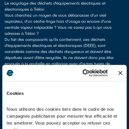
Le recyclage des déchets d’équipements électriques et
électroniques à Trélon
Vous cherchez un moyen de vous débarrasser d'un vieil
aspirateur, d’un sèche-linge hors d'usage ou encore d'une
centrale vapeur irréparable ? Vous ne savez pas à qui vous
adresser à Trélon ?
Du fait des composants qu’ils contiennent, ces déchets
d’équipements électriques et électroniques (DEEE), sont
considérés comme des déchets dangereux et doivent être
dépollués avant d’être recyclés. Ils ne doivent donc pas être
envoyés à la poubelle en mélange avec d’autres types de
déchets tels que les emballages ménagers, le mobilier usagé, les
ordures ménagères, etc. ! Cela rendrait irréalisable leur
dépollution et leur recyclage.
À Trélon, vous bénéficiez de différents points de collecte pour
Cookies
vous défaire de vos vieux équipements électriques et
électroniques.
Plusieurs options s'offrent à vous :
Nous utilisons des cookies tiers dans le cadre de nos
don à une association
si votre équipement est encore utilisable
campagnes publicitaires pour mesurer leur efficacité et
ou réparable
les améliorer. Vous pouvez accepter ou refuser ces
apport en déchetterie