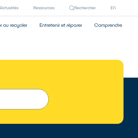
Actualités
Ressources
Rechercher
EN
 ou recycler
Entretenir et réparer
Comprendre
TROUVER