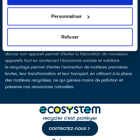
dans certains points de vente)
Les points de collecte de Lourches, partenaires d'
ecosystem
,
nous remettent ensuite les appareils collectés afin que nous
Personnaliser
procédions à leur dépollution et leur recyclage.
Recycler c’est protéger la santé, l'environnement et les
ressources naturelles
Refuser
La fabrication d’appareils électriques neufs est émettrice de
pollution et consommatrice de ressources naturelles.
donner son appareil permet d’éviter la fabrication de nouveaux
appareils tout en soutenant l'économie sociale et solidaire
le recyclage permet d'éviter l'extraction de matières premières
brutes, leur transformation et leur transport, en utilisant à la place
des matières recyclées, ce qui génère moins de pollution et
préserve nos ressources naturelles.
CONTACTEZ-NOUS