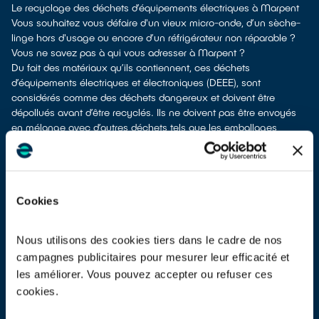
Le recyclage des déchets d’équipements électriques à Marpent
Vous souhaitez vous défaire d'un vieux micro-onde, d’un sèche-
linge hors d'usage ou encore d’un réfrigérateur non réparable ?
Vous ne savez pas à qui vous adresser à Marpent ?
Du fait des matériaux qu’ils contiennent, ces déchets
d’équipements électriques et électroniques (DEEE), sont
considérés comme des déchets dangereux et doivent être
dépollués avant d’être recyclés. Ils ne doivent pas être envoyés
en mélange avec d’autres déchets tels que les emballages
ménagers, le mobilier usagé, les ordures ménagères, etc. ! Cela
rendrait irréalisable leur dépollution et leur recyclage.
À Marpent, vous bénéficiez de différents points de recyclage pour
vous débarrasser de vos anciens appareils électriques et
Cookies
électroniques.
Différents choix s'offrent à vous :
en faire don à un réseau solidaire
si votre équipement est
Nous utilisons des cookies tiers dans le cadre de nos
fonctionnel ou réparable
campagnes publicitaires pour mesurer leur efficacité et
les déposer en déchetterie
les améliorer. Vous pouvez accepter ou refuser ces
les faire
reprendre à la livraison
d’un appareil électrique neuf de
cookies.
remplacement
les
faire reprendre en magasin
(reprise avec ou sans condition