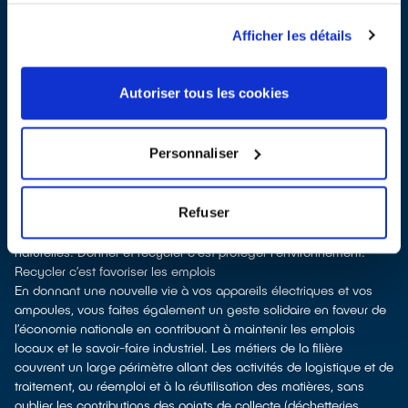
d'achat selon la surface de vente)
À Marpent, les points de collecte, partenaires d'
ecosystem
, nous
Afficher les détails
remettent ensuite les appareils collectés afin que nous
procédions à leur dépollution et leur recyclage.
Recycler c’est protéger la santé, l'environnement et les
Autoriser tous les cookies
ressources naturelles
La fabrication d’appareils électriques neufs est génératrice de
pollution et consommatrice de ressources naturelles. Donner son
Personnaliser
appareil permet d’éviter la production de nouveaux produits en
alimentant le marché de l'occasion. Le recyclage permet d'éviter
l'extraction de matières premières brutes, leur transformation et
Refuser
leur transport, en utilisant à la place des matières recyclées, ce
qui génère moins de pollution et préserve nos ressources
naturelles. Donner et recycler c'est protéger l'environnement.
Recycler c’est favoriser les emplois
En donnant une nouvelle vie à vos appareils électriques et vos
ampoules, vous faites également un geste solidaire en faveur de
l’économie nationale en contribuant à maintenir les emplois
locaux et le savoir-faire industriel. Les métiers de la filière
couvrent un large périmètre allant des activités de logistique et de
traitement, au réemploi et à la réutilisation des matières, sans
oublier les contributions des points de collecte (déchetteries,