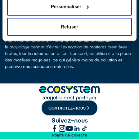
dépollution et leur recyclage.
Personnaliser
Recycler, c’est économiser les ressources et réduire l’impact
environnemental
La production d’appareils électriques neufs est génératrice de
Refuser
pollution et consommatrice de ressources naturelles.
donner son appareil permet d’éviter la production de produits
neufs tout en soutenant l'économie sociale et solidaire
le recyclage permet d'éviter l'extraction de matières premières
brutes, leur transformation et leur transport, en utilisant à la place
des matières recyclées, ce qui génère moins de pollution et
préserve nos ressources naturelles.
CONTACTEZ-NOUS
Suivez-nous
Points de collecte