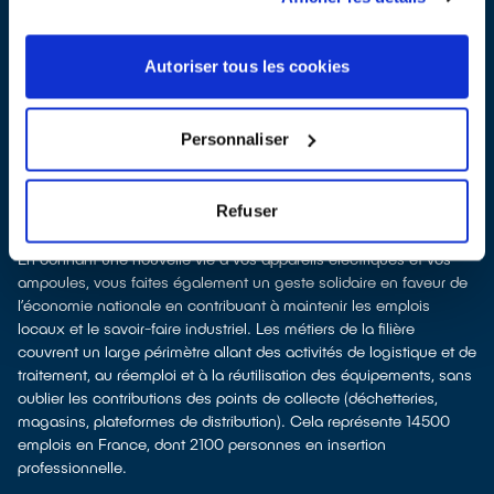
Recycler, c’est économiser les ressources et réduire l’impact
environnemental
La production d’équipements électriques neufs est génératrice de
Autoriser tous les cookies
pollution et consommatrice de ressources naturelles.
le don permet d’éviter la production de appareils neufs tout en
soutenant l'économie sociale et solidaire
Personnaliser
le recyclage permet d'éviter l'extraction de matières premières
brutes, leur transformation et leur transport, en utilisant à la place
des matières recyclées, ce qui génère moins de pollution et
Refuser
préserve nos ressources naturelles.
Recycler c’est favoriser les emplois
En donnant une nouvelle vie à vos appareils électriques et vos
ampoules, vous faites également un geste solidaire en faveur de
l’économie nationale en contribuant à maintenir les emplois
locaux et le savoir-faire industriel. Les métiers de la filière
couvrent un large périmètre allant des activités de logistique et de
traitement, au réemploi et à la réutilisation des équipements, sans
oublier les contributions des points de collecte (déchetteries,
magasins, plateformes de distribution). Cela représente 14500
emplois en France, dont 2100 personnes en insertion
professionnelle.