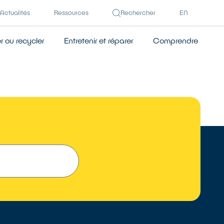
Actualités
Ressources
Rechercher
EN
 ou recycler
Entretenir et réparer
Comprendre
TROUVER