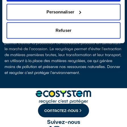
notre éco-organisme
ecosystem
, nous remettent ensuite les
appareils collectés afin que nous procédions à leur dépollution et
Personnaliser
leur recyclage.
Recycler, c’est économiser les ressources et réduire l’impact
environnemental
Refuser
La fabrication d’appareils électriques neufs est génératrice de
pollution et consommatrice de ressources naturelles. Le don
permet d’éviter la production de nouveaux produits en alimentant
le marché de l'occasion. Le recyclage permet d'éviter l'extraction
de matières premières brutes, leur transformation et leur transport,
en utilisant à la place des matières recyclées, ce qui génère
moins de pollution et préserve nos ressources naturelles. Donner
et recycler c'est protéger l'environnement.
CONTACTEZ-NOUS
Suivez-nous