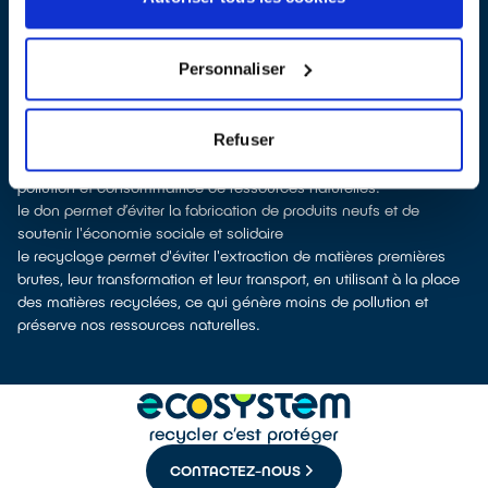
reprise en magasin
parfois même sans condition d’achat selon
les points de vente
Les points de collecte de Allennes-les-Marais, partenaires
Personnaliser
d'
ecosystem
, nous remettent ensuite les appareils collectés afin
que nous procédions à leur dépollution et leur recyclage.
Recycler, c’est économiser les ressources et réduire l’impact
Refuser
environnemental
La production d’appareils électriques neufs est émettrice de
pollution et consommatrice de ressources naturelles.
le don permet d’éviter la fabrication de produits neufs et de
soutenir l'économie sociale et solidaire
le recyclage permet d'éviter l'extraction de matières premières
brutes, leur transformation et leur transport, en utilisant à la place
des matières recyclées, ce qui génère moins de pollution et
préserve nos ressources naturelles.
CONTACTEZ-NOUS