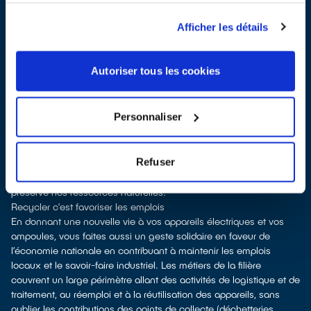
dans certains points de vente)
À La Gorgue, les points de collecte, partenaires d'
ecosystem
,
Afficher les détails
nous remettent ensuite les appareils collectés afin que nous
procédions à leur dépollution et leur recyclage.
Recycler, c’est économiser les ressources et réduire l’impact
Autoriser tous les cookies
environnemental
La production d’équipements électriques neufs est émettrice de
pollution et consommatrice de ressources naturelles.
Personnaliser
le don permet d’éviter la production de nouveaux produits tout en
soutenant l'économie sociale et solidaire
le recyclage permet d'éviter l'extraction de matières premières
Refuser
brutes, leur transformation et leur transport, en utilisant à la place
des matières recyclées, ce qui génère moins de pollution et
préserve nos ressources naturelles.
Recycler c’est favoriser les emplois
En donnant une nouvelle vie à vos appareils électriques et vos
ampoules, vous faites aussi un geste solidaire en faveur de
l’économie nationale en contribuant à maintenir les emplois
locaux et le savoir-faire industriel. Les métiers de la filière
couvrent un large périmètre allant des activités de logistique et de
traitement, au réemploi et à la réutilisation des appareils, sans
oublier les contributions des points de collecte (déchetteries,