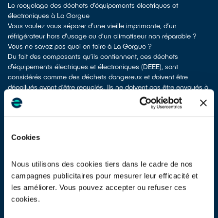
Le recyclage des déchets d’équipements électriques et
électroniques à La Gorgue
Vous voulez vous séparer d’une vieille imprimante, d’un
réfrigérateur hors d'usage ou d’un climatiseur non réparable ?
Vous ne savez pas quoi en faire à La Gorgue ?
Du fait des composants qu’ils contiennent, ces déchets
d’équipements électriques et électroniques (DEEE), sont
considérés comme des déchets dangereux et doivent être
dépollués avant d’être recyclés. Ils ne doivent pas être envoyés à
la poubelle avec d’autres déchets tels que les emballages
ménagers ou les déchets non recyclables ! Cela rendrait
impossible leur dépollution et leur recyclage.
À La Gorgue, différents moyens permettent de vous defaire de
Cookies
vos vieux appareils électriques.
Différents choix s'offrent à vous :
les donner à un réseau solidaire
si votre équipement est
Nous utilisons des cookies tiers dans le cadre de nos
fonctionnel ou réparable
campagnes publicitaires pour mesurer leur efficacité et
les apporter en déchetterie
les améliorer. Vous pouvez accepter ou refuser ces
les faire
reprendre au moment de la livraison
d’un nouvel
cookies.
appareil
les
déposer en magasin
(reprise « 1 pour 1 » voire « 1 pour 0 »