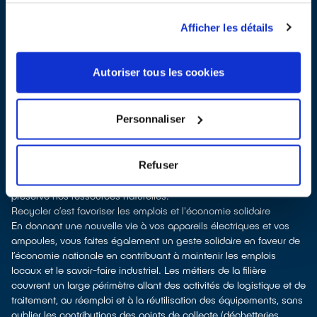
Les points de collecte de Orchies, partenaires de notre éco-
organisme
ecosystem
, nous remettent ensuite les appareils
Afficher les détails
collectés afin que nous prenions en charge leur dépollution et
leur recyclage.
Recycler, c’est économiser les ressources et réduire l’impact
Autoriser tous les cookies
environnemental
La production d’équipements électriques neufs est émettrice de
pollution et consommatrice de ressources naturelles.
Personnaliser
le don permet d’éviter la production de nouveaux produits tout en
soutenant l'économie sociale et solidaire
le recyclage permet d'éviter l'extraction de matières premières
Refuser
brutes, leur transformation et leur transport, en utilisant à la place
des matières recyclées, ce qui génère moins de pollution et
préserve nos ressources naturelles.
Recycler c’est favoriser les emplois et l'économie solidaire
En donnant une nouvelle vie à vos appareils électriques et vos
ampoules, vous faites également un geste solidaire en faveur de
l’économie nationale en contribuant à maintenir les emplois
locaux et le savoir-faire industriel. Les métiers de la filière
couvrent un large périmètre allant des activités de logistique et de
traitement, au réemploi et à la réutilisation des équipements, sans
oublier les contributions des points de collecte (déchetteries,