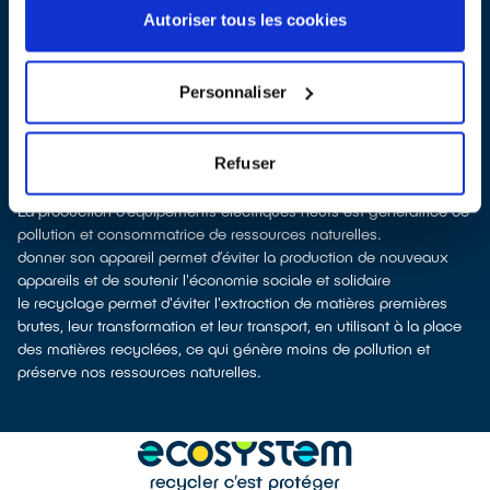
les faire
reprendre au moment de la livraison
d’un appareil
Autoriser tous les cookies
électrique neuf de remplacement
les
faire reprendre en magasin
(reprise « 1 pour 1 » voire « 1 pour
0 » dans certains points de vente)
Personnaliser
Les points de collecte de Hallennes-lez-Haubourdin, partenaires
d'
ecosystem
, nous remettent ensuite les appareils collectés afin
que nous procédions à leur dépollution et leur recyclage.
Refuser
Recycler c’est protéger la santé, l'environnement et les
ressources naturelles
La production d’équipements électriques neufs est génératrice de
pollution et consommatrice de ressources naturelles.
donner son appareil permet d’éviter la production de nouveaux
appareils et de soutenir l'économie sociale et solidaire
le recyclage permet d'éviter l'extraction de matières premières
brutes, leur transformation et leur transport, en utilisant à la place
des matières recyclées, ce qui génère moins de pollution et
préserve nos ressources naturelles.