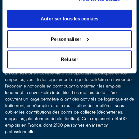
Recycler, c’est économiser les ressources et réduire l’impact
environnemental
La fabrication d’appareils électriques neufs est émettrice de
Autoriser tous les cookies
pollution et consommatrice de ressources naturelles.
donner son appareil permet d’éviter la fabrication de produits
neufs tout en soutenant l'économie sociale et solidaire
Personnaliser
le recyclage permet d'éviter l'extraction de matières premières
brutes, leur transformation et leur transport, en utilisant à la place
des matières recyclées, ce qui génère moins de pollution et
Refuser
préserve nos ressources naturelles.
Recycler c’est favoriser les emplois et l'économie solidaire
En donnant une nouvelle vie à vos appareils électriques et vos
ampoules, vous faites également un geste solidaire en faveur de
l’économie nationale en contribuant à maintenir les emplois
locaux et le savoir-faire industriel. Les métiers de la filière
couvrent un large périmètre allant des activités de logistique et de
traitement, au réemploi et à la réutilisation des matières, sans
oublier les contributions des points de collecte (déchetteries,
magasins, plateformes de distribution). Cela représente 14500
emplois en France, dont 2100 personnes en insertion
professionnelle.