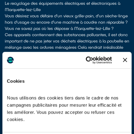
Le recyclage des équipements électriques et électroniques à
Marquette-lez-Lille
Vous désirez vous défaire d'un vieux grille-pain, d’un sèche-linge
hors d'usage ou encore d'une machine à coudre non réparable ?
Vous ne savez pas où les déposer à Marquette-lez-Lille ?
Ces appareils contiennent des substances polluantes, il est donc
important de ne pas jeter vos déchets électriques à la poubelle en
mélange avec les ordures ménagères Cela rendrait irréalisable
leur dépollution et leur recyclage.
À Marquette-lez-Lille, vous bénéficiez de différents points de
recyclage pour vous défaire de vos anciens appareils électriques
et électroniques.
Différentes possibilités s'offrent à vous :
Cookies
les donner à un réseau solidaire
si votre équipement est
fonctionnel ou réparable
les déposer en déchetterie
Nous utilisons des cookies tiers dans le cadre de nos
les faire
reprendre à la livraison
d’un appareil neuf de
campagnes publicitaires pour mesurer leur efficacité et
remplacement
les améliorer. Vous pouvez accepter ou refuser ces
les
apporter en magasin
(reprise « 1 pour 1 » voire « 1 pour 0 »
cookies.
dans certains points de vente)
À Marquette-lez-Lille, les points de collecte, partenaires de notre