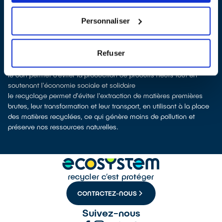
À Villeneuve-d'Ascq, les points de collecte, partenaires
d'
ecosystem
, nous remettent ensuite les appareils collectés afin
Personnaliser
que nous procédions à leur dépollution et leur recyclage.
Recycler, c’est économiser les ressources et réduire l’impact
environnemental
Refuser
La production d’appareils électriques neufs est génératrice de
pollution et consommatrice de ressources naturelles.
le don permet d’éviter la production de produits neufs tout en
soutenant l'économie sociale et solidaire
le recyclage permet d'éviter l'extraction de matières premières
brutes, leur transformation et leur transport, en utilisant à la place
des matières recyclées, ce qui génère moins de pollution et
préserve nos ressources naturelles.
CONTACTEZ-NOUS
Suivez-nous