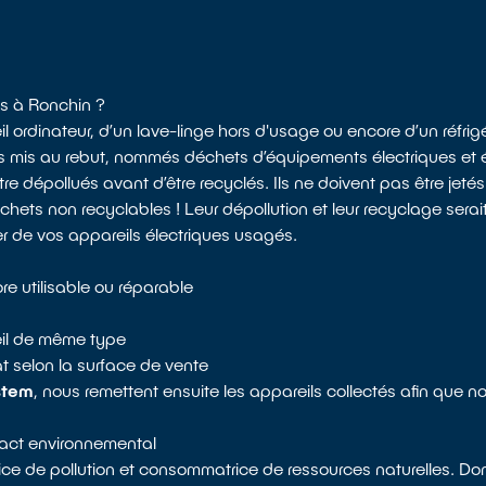
es à Ronchin ?
l ordinateur, d’un lave-linge hors d'usage ou encore d’un réfri
ls mis au rebut, nommés déchets d’équipements électriques et é
 dépollués avant d’être recyclés. Ils ne doivent pas être jeté
ts non recyclables ! Leur dépollution et leur recyclage serait
r de vos appareils électriques usagés.
e utilisable ou réparable
reil de même type
 selon la surface de vente
stem
, nous remettent ensuite les appareils collectés afin que n
mpact environnemental
rice de pollution et consommatrice de ressources naturelles. Do