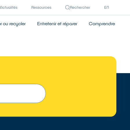
Actualités
Ressources
Rechercher
EN
 ou recycler
Entretenir et réparer
Comprendre
TROUVER