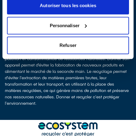
les
apporter en magasin
(reprise avec ou sans condition d'achat
Autoriser tous les cookies
selon la surface de vente)
Les points de collecte de Crèvecœur-le-Grand, partenaires de
notre éco-organisme
ecosystem
, nous remettent ensuite les
Personnaliser
appareils collectés afin que nous procédions à leur dépollution et
leur recyclage.
Recycler, c’est économiser les ressources et réduire l’impact
Refuser
environnemental
La fabrication d’équipements électriques neufs est génératrice de
pollution et consommatrice de ressources naturelles. Donner son
appareil permet d’éviter la fabrication de nouveaux produits en
alimentant le marché de la seconde main. Le recyclage permet
d'éviter l'extraction de matières premières brutes, leur
transformation et leur transport, en utilisant à la place des
matières recyclées, ce qui génère moins de pollution et préserve
nos ressources naturelles. Donner et recycler c'est protéger
l'environnement.