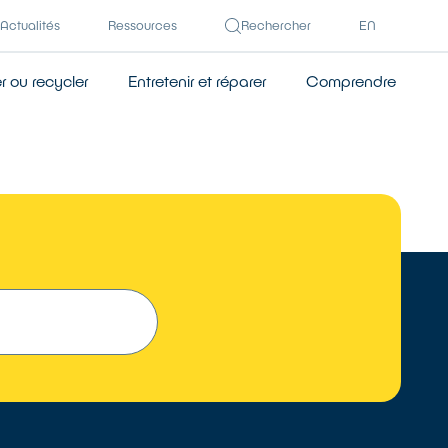
Actualités
Ressources
Rechercher
EN
 ou recycler
Entretenir et réparer
Comprendre
TROUVER