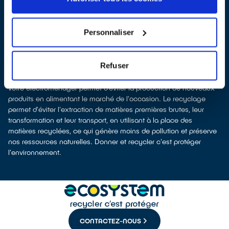
dans certains points de vente)
Les points de collecte de Ascain, partenaires d'
ecosystem
, nous
remettent ensuite les appareils collectés afin que nous
Personnaliser
procédions à leur dépollution et leur recyclage.
Recycler, c’est économiser les ressources et réduire l’impact
environnemental
Refuser
La production d’équipements électriques neufs est génératrice de
pollution et consommatrice de ressources naturelles. Donner
votre électroménager permet d’éviter la production de nouveaux
produits en alimentant le marché de l'occasion. Le recyclage
permet d'éviter l'extraction de matières premières brutes, leur
transformation et leur transport, en utilisant à la place des
matières recyclées, ce qui génère moins de pollution et préserve
nos ressources naturelles. Donner et recycler c'est protéger
l'environnement.
CONTACTEZ-NOUS