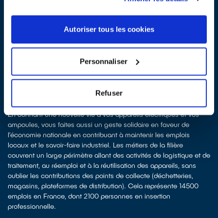
Recycler c’est protéger la santé, l'environnement et les
ressources naturelles
La production d’appareils électriques neufs est émettrice de
Autoriser tous les cookies
pollution et consommatrice de ressources naturelles. Donner son
appareil permet d’éviter la production de nouveaux produits en
alimentant le marché de l'occasion. Le recyclage permet d'éviter
Personnaliser
l'extraction de matières premières brutes, leur transformation et
leur transport, en utilisant à la place des matières recyclées, ce
qui génère moins de pollution et préserve nos ressources
Refuser
naturelles. Donner et recycler c'est protéger l'environnement.
Recycler c’est favoriser les emplois
En donnant une nouvelle vie à vos appareils électriques et vos
ampoules, vous faites aussi un geste solidaire en faveur de
l’économie nationale en contribuant à maintenir les emplois
locaux et le savoir-faire industriel. Les métiers de la filière
couvrent un large périmètre allant des activités de logistique et de
traitement, au réemploi et à la réutilisation des appareils, sans
oublier les contributions des points de collecte (déchetteries,
magasins, plateformes de distribution). Cela représente 14500
emplois en France, dont 2100 personnes en insertion
professionnelle.