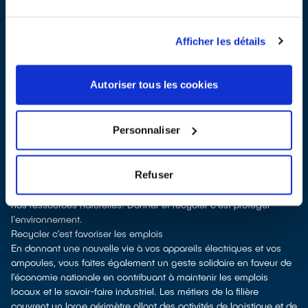
vente
À Cluny, les points de collecte, partenaires de notre éco-
organisme
ecosystem
, nous remettent ensuite les équipements
Afficher les détails
collectés afin que nous procédions à leur dépollution et leur
recyclage.
Recycler, c’est économiser les ressources et réduire l’impact
Autoriser tous les cookies
environnemental
La production d’équipements électriques neufs est émettrice de
pollution et consommatrice de ressources naturelles. Donner son
Personnaliser
appareil permet d’éviter la production de nouveaux produits en
alimentant le marché de la seconde main. Le recyclage permet
d'éviter l'extraction de matières premières brutes, leur
Refuser
transformation et leur transport, en utilisant à la place des
matières recyclées, ce qui génère moins de pollution et préserve
nos ressources naturelles. Donner et recycler c'est protéger
l'environnement.
Recycler c’est favoriser les emplois
En donnant une nouvelle vie à vos appareils électriques et vos
ampoules, vous faites également un geste solidaire en faveur de
l’économie nationale en contribuant à maintenir les emplois
locaux et le savoir-faire industriel. Les métiers de la filière
couvrent un large périmètre allant des activités de logistique et de