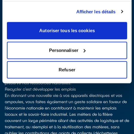
selon la surface de vente)
Les points de collecte de Sanvignes-les-Mines, partenaires
Afficher les détails
d'
ecosystem
, nous remettent ensuite les appareils collectés afin
que nous procédions à leur dépollution et leur recyclage.
Recycler, c’est économiser les ressources et réduire l’impact
Autoriser tous les cookies
environnemental
La fabrication d’équipements électriques neufs est génératrice de
pollution et consommatrice de ressources naturelles.
Personnaliser
le don permet d’éviter la fabrication de appareils neufs et de
soutenir l'économie sociale et solidaire
le recyclage permet d'éviter l'extraction de matières premières
Refuser
brutes, leur transformation et leur transport, en utilisant à la place
des matières recyclées, ce qui génère moins de pollution et
préserve nos ressources naturelles.
Recycler c’est développer les emplois
En donnant une nouvelle vie à vos appareils électriques et vos
ampoules, vous faites également un geste solidaire en faveur de
l’économie nationale en contribuant à maintenir les emplois
locaux et le savoir-faire industriel. Les métiers de la filière
couvrent un large périmètre allant des activités de logistique et de
traitement, au réemploi et à la réutilisation des matières, sans
oublier les contributions des points de collecte (déchetteries,