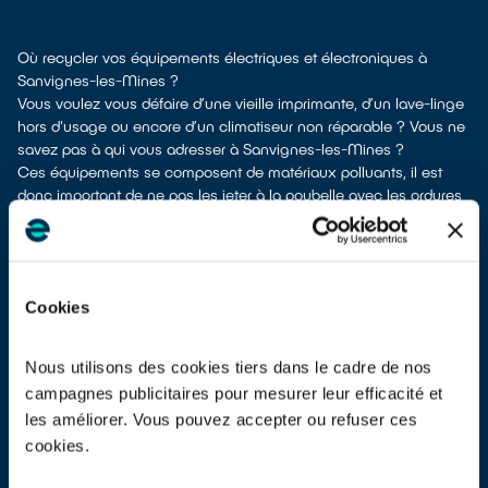
Où recycler vos équipements électriques et électroniques à
Sanvignes-les-Mines ?
Vous voulez vous défaire d’une vieille imprimante, d’un lave-linge
hors d'usage ou encore d’un climatiseur non réparable ? Vous ne
savez pas à qui vous adresser à Sanvignes-les-Mines ?
Ces équipements se composent de matériaux polluants, il est
donc important de ne pas les jeter à la poubelle avec les ordures
ménagères Cela rendrait irréalisable leur dépollution et leur
recyclage.
À Sanvignes-les-Mines, vous bénéficiez de plusieurs solutions de
recyclage pour vous débarrasser de vos vieux appareils
Cookies
électriques et électroniques.
Différentes possibilités s'offrent à vous :
les donner à un réseau solidaire
si votre appareil est en état de
Nous utilisons des cookies tiers dans le cadre de nos
marche ou réparable
campagnes publicitaires pour mesurer leur efficacité et
les déposer en déchetterie
les améliorer. Vous pouvez accepter ou refuser ces
les faire
reprendre au moment de la livraison
d’un nouvel
cookies.
appareil
les
déposer en magasin
(reprise avec ou sans condition d'achat