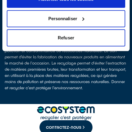
reprise en magasin
parfois même sans achat selon les points de
vente
À Paray-le-Monial, les points de collecte, partenaires
Personnaliser
d'
ecosystem
, nous remettent ensuite les appareils collectés afin
que nous prenions en charge leur dépollution et leur recyclage.
Recycler c’est protéger la santé, l'environnement et les
Refuser
ressources naturelles
La production d’équipements électriques neufs est génératrice de
pollution et consommatrice de ressources naturelles. Le don
permet d’éviter la fabrication de nouveaux produits en alimentant
le marché de l'occasion. Le recyclage permet d'éviter l'extraction
de matières premières brutes, leur transformation et leur transport,
en utilisant à la place des matières recyclées, ce qui génère
moins de pollution et préserve nos ressources naturelles. Donner
et recycler c'est protéger l'environnement.
CONTACTEZ-NOUS