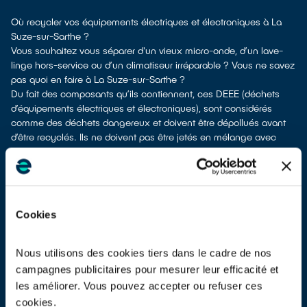
Où recycler vos équipements électriques et électroniques à La
Suze-sur-Sarthe ?
Vous souhaitez vous séparer d'un vieux micro-onde, d’un lave-
linge hors-service ou d’un climatiseur irréparable ? Vous ne savez
pas quoi en faire à La Suze-sur-Sarthe ?
Du fait des composants qu’ils contiennent, ces DEEE (déchets
d’équipements électriques et électroniques), sont considérés
comme des déchets dangereux et doivent être dépollués avant
d’être recyclés. Ils ne doivent pas être jetés en mélange avec
d’autres types de déchets tels que les emballages ménagers ou
les déchets non recyclables ! Cela rendrait irréalisable leur
dépollution et leur recyclage.
À La Suze-sur-Sarthe, vous bénéficiez de différents points de
recyclage pour vous défaire de vos vieux appareils électriques et
Cookies
électroniques.
Différents choix s'offrent à vous :
don à un réseau solidaire
si votre appareil est fonctionnel ou
Nous utilisons des cookies tiers dans le cadre de nos
réparable
campagnes publicitaires pour mesurer leur efficacité et
dépôt en déchetterie
les améliorer. Vous pouvez accepter ou refuser ces
reprise à la livraison
si vous vous faites livrer un appareil de
cookies.