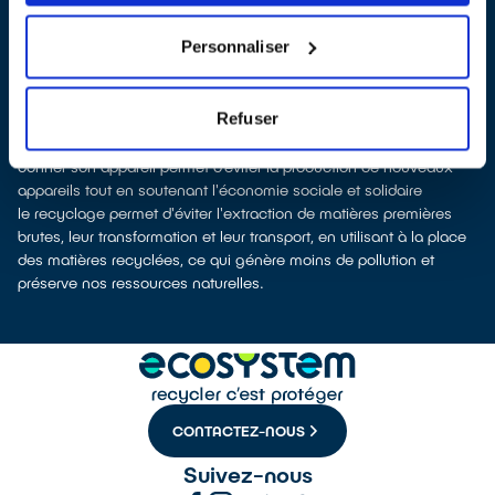
Les points de collecte de Arnage, partenaires d'
ecosystem
, nous
remettent ensuite les équipements collectés afin que nous
Personnaliser
prenions en charge leur dépollution et leur recyclage.
Recycler, c’est économiser les ressources et réduire l’impact
environnemental
Refuser
La fabrication d’appareils électriques neufs est émettrice de
pollution et consommatrice de ressources naturelles.
donner son appareil permet d’éviter la production de nouveaux
appareils tout en soutenant l'économie sociale et solidaire
le recyclage permet d'éviter l'extraction de matières premières
brutes, leur transformation et leur transport, en utilisant à la place
des matières recyclées, ce qui génère moins de pollution et
préserve nos ressources naturelles.
CONTACTEZ-NOUS
Suivez-nous