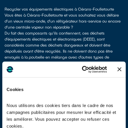
Recycler vos équipements électriques à Cérans-Foulletourte
Vous êtes à Cérans-Foulletourte et vous souhaitez vous défaire
d'un vieux micro-onde, d’un réfrigérateur hors-service ou encore
d'une centrale vapeur non réparable ?
Du fait des composants qu’ils contiennent, ces déchets
d’équipements électriques et électroniques (DEEE), sont
considérés comme des déchets dangereux et doivent être
dépollués avant d’être recyclés. Ils ne doivent donc pas être
envoyés à la poubelle en mélange avec d’autres types de
déchets tels que les emballages ménagers ou les déchets non
recyclables ! Cela rendrait impossible leur dépollution et leur
recyclage.
À Cérans-Foulletourte, vous bénéficiez de différents points de
collecte pour vous séparer de vos vieux équipements électriques
Cookies
et électroniques.
Différents choix s'offrent à vous :
en faire don à un réseau solidaire
si votre appareil est en état de
Nous utilisons des cookies tiers dans le cadre de nos
marche ou réparable
campagnes publicitaires pour mesurer leur efficacité et
les apporter en déchetterie
les améliorer. Vous pouvez accepter ou refuser ces
les faire
reprendre au moment de la livraison
d’un nouvel
cookies.