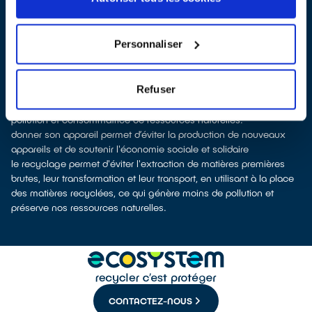
vente
À La Motte-Servolex, les points de collecte, partenaires de notre
éco-organisme
ecosystem
, nous remettent ensuite les appareils
Personnaliser
collectés afin que nous prenions en charge leur dépollution et
leur recyclage.
Recycler, c’est économiser les ressources et réduire l’impact
Refuser
environnemental
La fabrication d’équipements électriques neufs est génératrice de
pollution et consommatrice de ressources naturelles.
donner son appareil permet d’éviter la production de nouveaux
appareils et de soutenir l'économie sociale et solidaire
le recyclage permet d'éviter l'extraction de matières premières
brutes, leur transformation et leur transport, en utilisant à la place
des matières recyclées, ce qui génère moins de pollution et
préserve nos ressources naturelles.
CONTACTEZ-NOUS