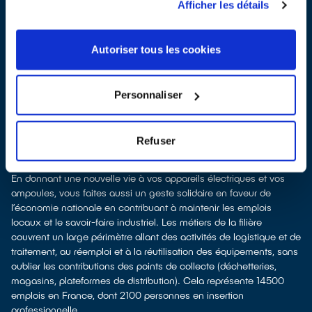
recyclage.
Afficher les détails
Recycler, c’est économiser les ressources et réduire l’impact
environnemental
La fabrication d’équipements électriques neufs est émettrice de
Autoriser tous les cookies
pollution et consommatrice de ressources naturelles. Donner son
appareil permet d’éviter la production de nouveaux produits en
alimentant le marché de l'occasion. Le recyclage permet d'éviter
Personnaliser
l'extraction de matières premières brutes, leur transformation et
leur transport, en utilisant à la place des matières recyclées, ce
qui génère moins de pollution et préserve nos ressources
Refuser
naturelles. Donner et recycler c'est protéger l'environnement.
Recycler c’est développer les emplois
En donnant une nouvelle vie à vos appareils électriques et vos
ampoules, vous faites aussi un geste solidaire en faveur de
l’économie nationale en contribuant à maintenir les emplois
locaux et le savoir-faire industriel. Les métiers de la filière
couvrent un large périmètre allant des activités de logistique et de
traitement, au réemploi et à la réutilisation des équipements, sans
oublier les contributions des points de collecte (déchetteries,
magasins, plateformes de distribution). Cela représente 14500
emplois en France, dont 2100 personnes en insertion
professionnelle.