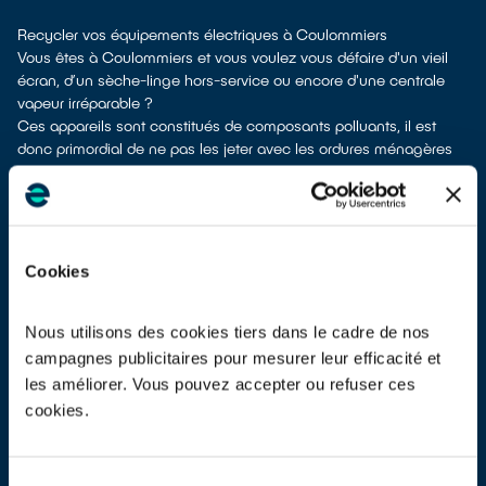
Recycler vos équipements électriques à Coulommiers
Vous êtes à Coulommiers et vous voulez vous défaire d'un vieil
écran, d’un sèche-linge hors-service ou encore d'une centrale
vapeur irréparable ?
Ces appareils sont constitués de composants polluants, il est
donc primordial de ne pas les jeter avec les ordures ménagères
Leur dépollution et leur recyclage serait alors impossible.
À Coulommiers, différentes solutions existent pour vous defaire de
vos vieux appareils électriques.
Différents choix s'offrent à vous :
don à un réseau solidaire
si votre équipement est fonctionnel ou
Cookies
réparable
dépôt en déchetterie
reprise à la livraison
si vous vous faites livrer un appareil de
Nous utilisons des cookies tiers dans le cadre de nos
même type neuf
campagnes publicitaires pour mesurer leur efficacité et
dépôt en magasin
parfois même sans achat selon les points de
les améliorer. Vous pouvez accepter ou refuser ces
vente
cookies.
Les points de collecte de Coulommiers, partenaires de notre éco-
organisme
ecosystem
, nous remettent ensuite les appareils
collectés afin que nous procédions à leur dépollution et leur