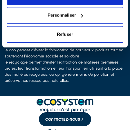
Les points de collecte de Chauconin-Neufmontiers, partenaires
de notre éco-organisme
ecosystem
, nous remettent ensuite les
équipements collectés afin que nous prenions en charge leur
Personnaliser
dépollution et leur recyclage.
Recycler c’est protéger la santé, l'environnement et les
ressources naturelles
Refuser
La production d’équipements électriques neufs est émettrice de
pollution et consommatrice de ressources naturelles.
le don permet d’éviter la fabrication de nouveaux produits tout en
soutenant l'économie sociale et solidaire
le recyclage permet d'éviter l'extraction de matières premières
brutes, leur transformation et leur transport, en utilisant à la place
des matières recyclées, ce qui génère moins de pollution et
préserve nos ressources naturelles.
CONTACTEZ-NOUS