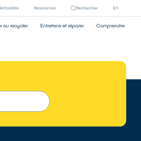
Actualités
Ressources
Rechercher
EN
 ou recycler
Entretenir et réparer
Comprendre
TROUVER