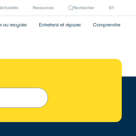
Actualités
Ressources
Rechercher
EN
 ou recycler
Entretenir et réparer
Comprendre
TROUVER