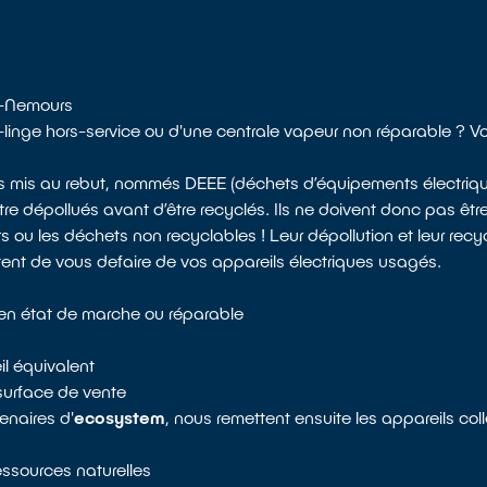
ès-Nemours
e-linge hors-service ou d'une centrale vapeur non réparable ? 
ls mis au rebut, nommés DEEE (déchets d’équipements électrique
 dépollués avant d’être recyclés. Ils ne doivent donc pas être
u les déchets non recyclables ! Leur dépollution et leur recyc
tent de vous defaire de vos appareils électriques usagés.
t en état de marche ou réparable
il équivalent
surface de vente
enaires d'
ecosystem
, nous remettent ensuite les appareils co
ressources naturelles